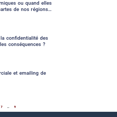
omiques ou quand elles
cartes de nos régions…
la confidentialité des
lles conséquences ?
iale et emailing de
7
…
9