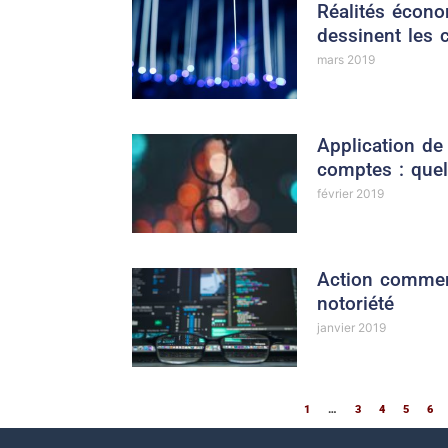
Réalités écon
dessinent les 
mars 2019
Application de 
comptes : que
février 2019
Action commerc
notoriété
janvier 2019
1
…
3
4
5
6