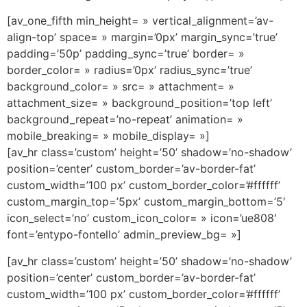
[av_one_fifth min_height= » vertical_alignment=’av-
align-top’ space= » margin=’0px’ margin_sync=’true’
padding=’50p’ padding_sync=’true’ border= »
border_color= » radius=’0px’ radius_sync=’true’
background_color= » src= » attachment= »
attachment_size= » background_position=’top left’
background_repeat=’no-repeat’ animation= »
mobile_breaking= » mobile_display= »]
[av_hr class=’custom’ height=’50’ shadow=’no-shadow’
position=’center’ custom_border=’av-border-fat’
custom_width=’100 px’ custom_border_color=’#ffffff’
custom_margin_top=’5px’ custom_margin_bottom=’5′
icon_select=’no’ custom_icon_color= » icon=’ue808′
font=’entypo-fontello’ admin_preview_bg= »]
[av_hr class=’custom’ height=’50’ shadow=’no-shadow’
position=’center’ custom_border=’av-border-fat’
custom_width=’100 px’ custom_border_color=’#ffffff’