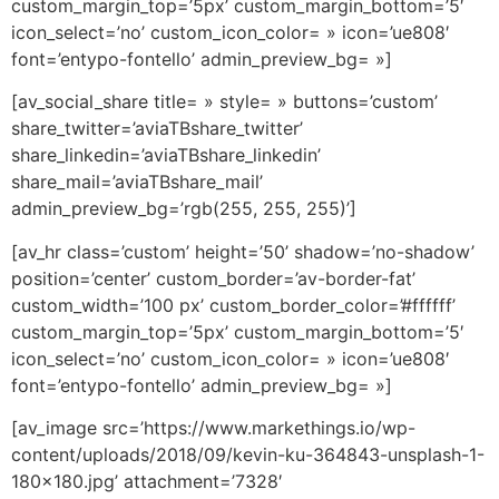
custom_margin_top=’5px’ custom_margin_bottom=’5′
icon_select=’no’ custom_icon_color= » icon=’ue808′
font=’entypo-fontello’ admin_preview_bg= »]
[av_social_share title= » style= » buttons=’custom’
share_twitter=’aviaTBshare_twitter’
share_linkedin=’aviaTBshare_linkedin’
share_mail=’aviaTBshare_mail’
admin_preview_bg=’rgb(255, 255, 255)’]
[av_hr class=’custom’ height=’50’ shadow=’no-shadow’
position=’center’ custom_border=’av-border-fat’
custom_width=’100 px’ custom_border_color=’#ffffff’
custom_margin_top=’5px’ custom_margin_bottom=’5′
icon_select=’no’ custom_icon_color= » icon=’ue808′
font=’entypo-fontello’ admin_preview_bg= »]
[av_image src=’https://www.markethings.io/wp-
content/uploads/2018/09/kevin-ku-364843-unsplash-1-
180×180.jpg’ attachment=’7328′