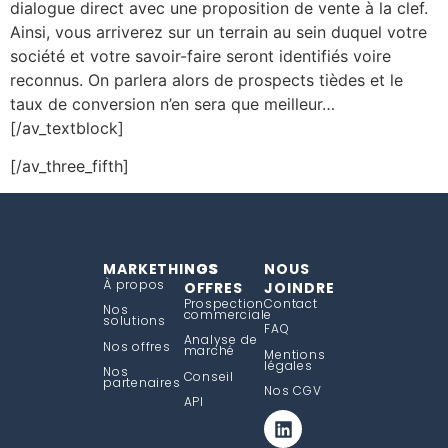
dialogue direct avec une proposition de vente à la clef.
Ainsi, vous arriverez sur un terrain au sein duquel votre
société et votre savoir-faire seront identifiés voire
reconnus. On parlera alors de prospects tièdes et le
taux de conversion n’en sera que meilleur…
[/av_textblock]
[/av_three_fifth]
MARKETHINGS
NOS
NOUS
À propos
OFFRES
JOINDRE
Prospection
Contact
Nos
commerciale
solutions
FAQ
Analyse de
Nos offres
marché
Mentions
légales
Nos
Conseil
partenaires
Nos CGV
API