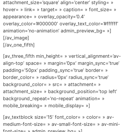
attachment_size=’square’ align=’center’ styling= »
hover= » link= » target= » caption= » font_size= »
appearance= » overlay_opacity=’0.4′
overlay_color=’#000000′ overlay_text_color=’#ffffff’
animation=’no-animation’ admin_preview_bg= »]
[/av_image]
[/av_one_fifth]
[av_three_fifth min_height= » vertical_alignment=’av-
align-top’ space= » margin=’0px’ margin_sync=’true’
padding=’50px’ padding_sync=’true’ border= »
border_color= » radius=’0px’ radius_sync=’true’
background_color= » src= » attachment= »
attachment_size= » background_position=’top left’
background_repeat=’no-repeat’ animation= »
mobile_breaking= » mobile_display= »]
[av_textblock size=’15’ font_color= » color= » av-
medium-font-size= » av-small-font-size= » av-mini-
font-size= » admin_preview_bg= »]