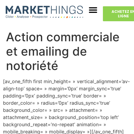
ACHETEZ E
LIGNE
Action commerciale
et emailing de
notoriété
[av_one_fifth first min_height= » vertical_alignment=’av-
align-top’ space= » margin=’0px’ margin_sync=’true’
padding=’0px’ padding_sync=’true’ border= »
border_color= » radius=’0px’ radius_sync=’true’
background_color= » src= » attachment= »
attachment_size= » background_position=’top left’
background_repeat=’no-repeat’ animation= »
mobile_breaking= » mobile_display= »][/av_one_fifth]