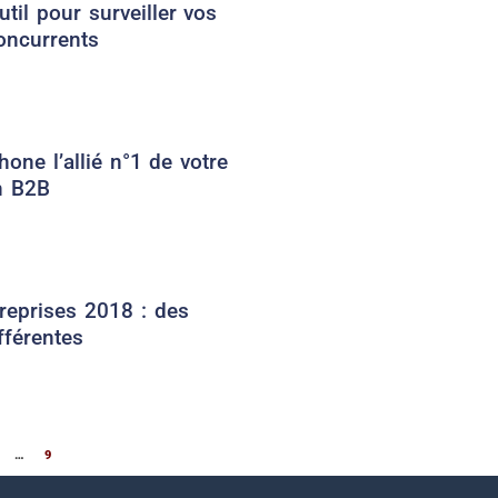
util pour surveiller vos
oncurrents
hone l’allié n°1 de votre
n B2B
treprises 2018 : des
fférentes
…
9