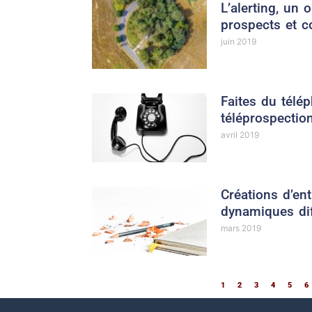
L’alerting, un o
prospects et c
juin 2019
Faites du télép
téléprospectio
avril 2019
Créations d’en
dynamiques di
mars 2019
1
2
3
4
5
6