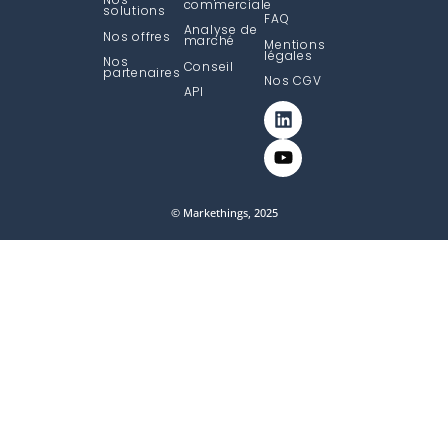
commerciale
solutions
FAQ
Analyse de
Nos offres
marché
Mentions
légales
Nos
Conseil
partenaires
Nos CGV
API
© Markethings, 2025