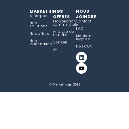
MARKETHINGS
NOS
NOUS
À propos
OFFRES
JOINDRE
Prospection
Contact
Nos
commerciale
solutions
FAQ
Analyse de
Nos offres
marché
Mentions
légales
Nos
Conseil
partenaires
Nos CGV
API
© Markethings, 2025