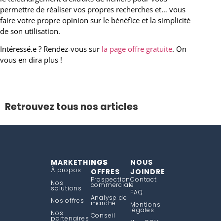
permettre de réaliser vos propres recherches et… vous
faire votre propre opinion sur le bénéfice et la simplicité
de son utilisation.
Intéressé.e ? Rendez-vous sur
la page offre gratuite
. On
vous en dira plus !
Retrouvez tous nos articles
MARKETHINGS
NOS
NOUS
À propos
OFFRES
JOINDRE
Prospection
Contact
Nos
commerciale
solutions
FAQ
Analyse de
Nos offres
marché
Mentions
légales
Nos
Conseil
partenaires