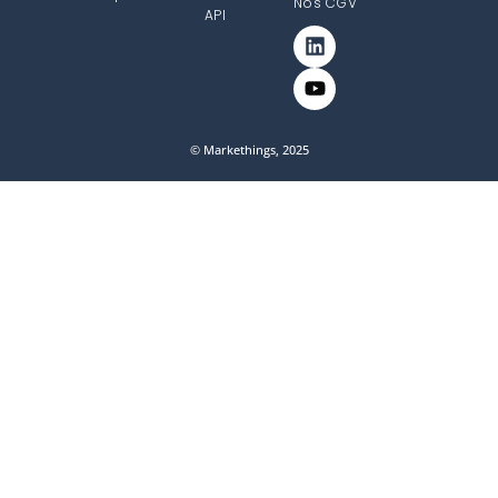
Nos CGV
API
© Markethings, 2025