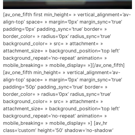
[av_one_fifth first min_height= » vertical_alignment=’av-
align-top’ space= » margin=’0px’ margin_sync=’true’
padding=’0px’ padding_sync=’true’ border= »
border_color= » radius=’0px’ radius_sync=’true’
background_color= » src= » attachment= »
attachment_size= » background_position=’top left’
background_repeat=’no-repeat’ animation= »
mobile_breaking= » mobile_display= »][/av_one_fifth]
[av_one_fifth min_height= » vertical_alignment=’av-
align-top’ space= » margin=’0px’ margin_sync=’true’
padding=’50p’ padding_sync=’true’ border= »
border_color= » radius=’0px’ radius_sync=’true’
background_color= » src= » attachment= »
attachment_size= » background_position=’top left’
background_repeat=’no-repeat’ animation= »
mobile_breaking= » mobile_display= »] [av_hr
class=’custom’ height=’50’ shadow=’no-shadow’