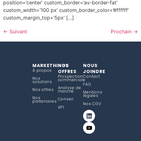
position=’center’ custom_border=’av-border-fat’
custom_width=’100 px’ custom_border_color=’#ffffff’
custom_margin_top=’5px’ […]
←
Suivant
Prochain
→
MARKETHINGS
NOS
NOUS
À propos
OFFRES
JOINDRE
Prospection
Contact
Nos
commerciale
solutions
FAQ
Analyse de
Nos offres
marché
Mentions
légales
Nos
Conseil
partenaires
Nos CGV
API