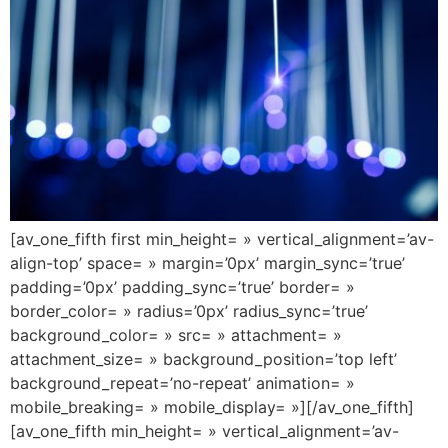
[av_one_fifth first min_height= » vertical_alignment=’av-
align-top’ space= » margin=’0px’ margin_sync=’true’
padding=’0px’ padding_sync=’true’ border= »
border_color= » radius=’0px’ radius_sync=’true’
background_color= » src= » attachment= »
attachment_size= » background_position=’top left’
background_repeat=’no-repeat’ animation= »
mobile_breaking= » mobile_display= »][/av_one_fifth]
[av_one_fifth min_height= » vertical_alignment=’av-