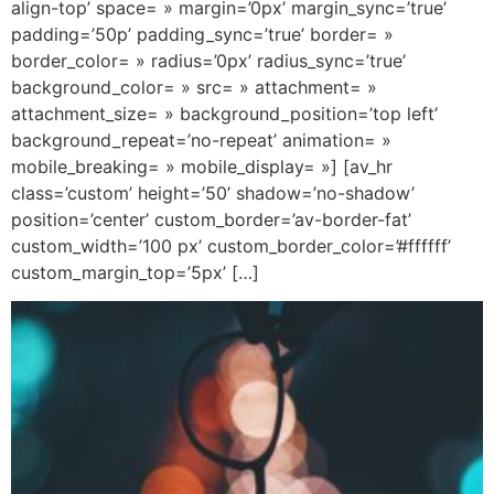
align-top’ space= » margin=’0px’ margin_sync=’true’
padding=’50p’ padding_sync=’true’ border= »
border_color= » radius=’0px’ radius_sync=’true’
background_color= » src= » attachment= »
attachment_size= » background_position=’top left’
background_repeat=’no-repeat’ animation= »
mobile_breaking= » mobile_display= »] [av_hr
class=’custom’ height=’50’ shadow=’no-shadow’
position=’center’ custom_border=’av-border-fat’
custom_width=’100 px’ custom_border_color=’#ffffff’
custom_margin_top=’5px’ […]