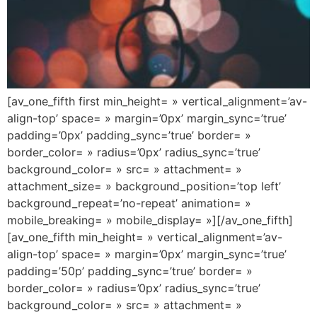
[av_one_fifth first min_height= » vertical_alignment=’av-
align-top’ space= » margin=’0px’ margin_sync=’true’
padding=’0px’ padding_sync=’true’ border= »
border_color= » radius=’0px’ radius_sync=’true’
background_color= » src= » attachment= »
attachment_size= » background_position=’top left’
background_repeat=’no-repeat’ animation= »
mobile_breaking= » mobile_display= »][/av_one_fifth]
[av_one_fifth min_height= » vertical_alignment=’av-
align-top’ space= » margin=’0px’ margin_sync=’true’
padding=’50p’ padding_sync=’true’ border= »
border_color= » radius=’0px’ radius_sync=’true’
background_color= » src= » attachment= »