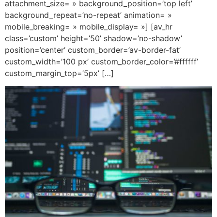
attachment_size= » background_position=’top left’
background_repeat=’no-repeat’ animation= »
mobile_breaking= » mobile_display= »] [av_hr
class=’custom’ height=’50’ shadow=’no-shadow’
position=’center’ custom_border=’av-border-fat’
custom_width=’100 px’ custom_border_color=’#ffffff’
custom_margin_top=’5px’ […]