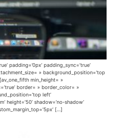
true’ padding=’0px’ padding_sync=’true’
attachment_size= » background_position=’top
[av_one_fifth min_height= »
=’true’ border= » border_color= »
nd_position=’top left’
tom’ height=’50’ shadow=’no-shadow’
ustom_margin_top=’5px’ […]