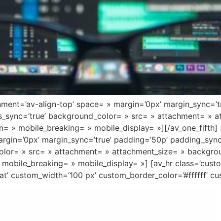
ignment=’av-align-top’ space= » margin=’0px’ margin_sync=’
us_sync=’true’ background_color= » src= » attachment= » 
n= » mobile_breaking= » mobile_display= »][/av_one_fifth] 
argin=’0px’ margin_sync=’true’ padding=’50p’ padding_sync
color= » src= » attachment= » attachment_size= » backgrou
mobile_breaking= » mobile_display= »] [av_hr class=’cus
at’ custom_width=’100 px’ custom_border_color=’#ffffff’ c