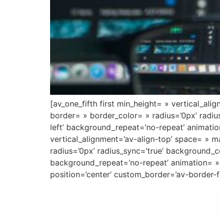
[av_one_fifth first min_height= » vertical_al
border= » border_color= » radius=’0px’ radi
left’ background_repeat=’no-repeat’ animatio
vertical_alignment=’av-align-top’ space= » m
radius=’0px’ radius_sync=’true’ background_
background_repeat=’no-repeat’ animation= » 
position=’center’ custom_border=’av-border-f