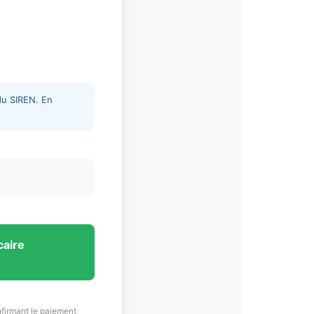
 du SIREN. En
caire
firmant le paiement,