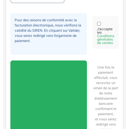
Pour des raisons de conformité avec la
facturation électronique, nous vérifions la
J’accepte
validité du SIREN. En cliquant sur Valider,
les
vous serez redirigé vers l’organisme de
Conditions
générales
paiement.
de ventes
Une fois le
paiement
effectué, vous
recevrez un
email de la part
de notre
établissement
bancaire
confirmant le
paiement,
et vous serez
redirigé vers