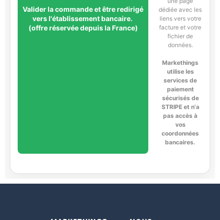
une page
Valider la commande et être redirigé
dédiée avec les
vers l'établissement bancaire.
liens vers votre
facture et votre
(offre réservée depuis la France)
fichier de
données.
Markethings
utilise les
services de
paiement
sécurisés de
STRIPE et n'a
pas accès à
vos
coordonnées
bancaires.