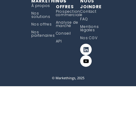
MARKETHINGS
NOS
NOUS
À propos
OFFRES
JOINDRE
Prospection
Contact
Nos
commerciale
solutions
FAQ
Analyse de
Nos offres
marché
Mentions
légales
Nos
Conseil
partenaires
Nos CGV
API
© Markethings, 2025