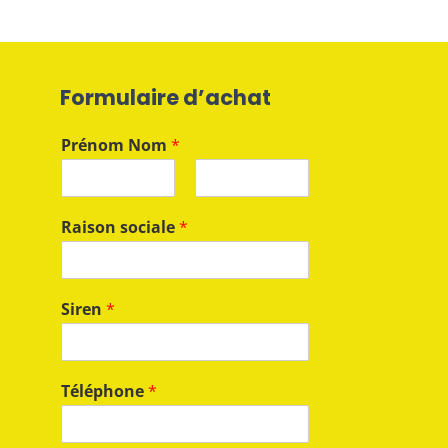
Formulaire d’achat
Prénom Nom
*
P
N
r
o
Raison sociale
*
é
m
n
o
m
Siren
*
Téléphone
*