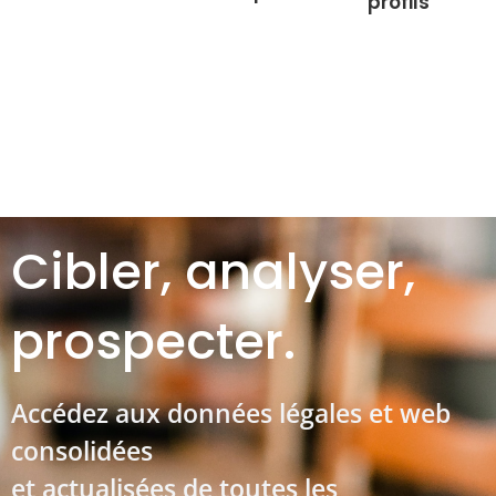
profils
Cibler, analyser,
prospecter.
Accédez aux données légales et web
consolidées
et actualisées de toutes les