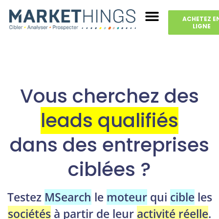
ACHETEZ E
LIGNE
Vous cherchez des
leads qualifiés
dans des entreprises
ciblées ?
Testez
MSearch
le
moteur
qui
cible
les
sociétés
à partir de leur
activité réelle
.