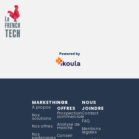
Powered by
MARKETHINGS
NOS
NOUS
À propos
OFFRES
JOINDRE
Prospection
Contact
Nos
commerciale
solutions
FAQ
Analyse de
Nos offres
marché
Mentions
légales
Nos
Conseil
partenaires