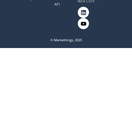
Nos CGV
API
© Markethings, 2025