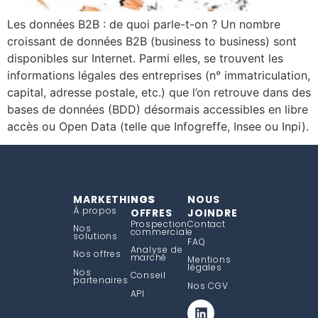
Les données B2B : de quoi parle-t-on ? Un nombre
croissant de données B2B (business to business) sont
disponibles sur Internet. Parmi elles, se trouvent les
informations légales des entreprises (n° immatriculation,
capital, adresse postale, etc.) que l’on retrouve dans des
bases de données (BDD) désormais accessibles en libre
accès ou Open Data (telle que Infogreffe, Insee ou Inpi).
MARKETHINGS
NOS
NOUS
À propos
OFFRES
JOINDRE
Prospection
Contact
Nos
commerciale
solutions
FAQ
Analyse de
Nos offres
marché
Mentions
légales
Nos
Conseil
partenaires
Nos CGV
API