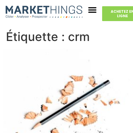
ACHETEZ E
LIGNE
Étiquette :
crm