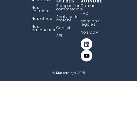
OFFRES
JOINDRE
Prospection
Contact
Nos
commerciale
solutions
FAQ
Analyse de
Nos offres
marché
Mentions
légales
Nos
Conseil
partenaires
Nos CGV
API
© Markethings, 2025