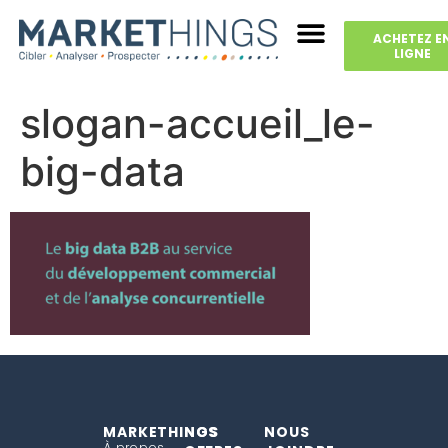
ACHETEZ E
LIGNE
slogan-accueil_le-
big-data
MARKETHINGS
NOS
NOUS
À propos