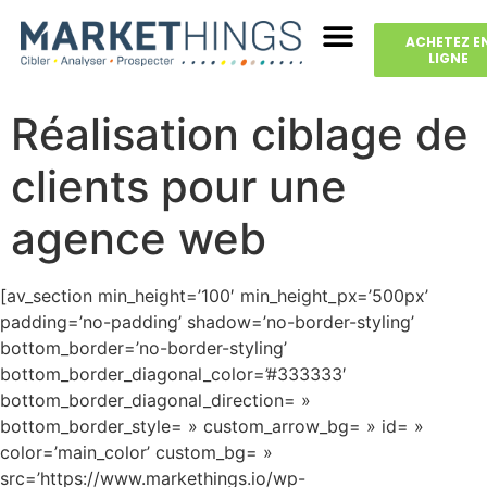
ACHETEZ E
LIGNE
Réalisation ciblage de
clients pour une
agence web
[av_section min_height=’100′ min_height_px=’500px’
padding=’no-padding’ shadow=’no-border-styling’
bottom_border=’no-border-styling’
bottom_border_diagonal_color=’#333333′
bottom_border_diagonal_direction= »
bottom_border_style= » custom_arrow_bg= » id= »
color=’main_color’ custom_bg= »
src=’https://www.markethings.io/wp-