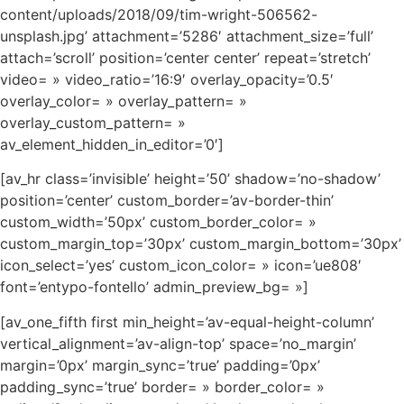
content/uploads/2018/09/tim-wright-506562-
unsplash.jpg’ attachment=’5286′ attachment_size=’full’
attach=’scroll’ position=’center center’ repeat=’stretch’
video= » video_ratio=’16:9′ overlay_opacity=’0.5′
overlay_color= » overlay_pattern= »
overlay_custom_pattern= »
av_element_hidden_in_editor=’0′]
[av_hr class=’invisible’ height=’50’ shadow=’no-shadow’
position=’center’ custom_border=’av-border-thin’
custom_width=’50px’ custom_border_color= »
custom_margin_top=’30px’ custom_margin_bottom=’30px’
icon_select=’yes’ custom_icon_color= » icon=’ue808′
font=’entypo-fontello’ admin_preview_bg= »]
[av_one_fifth first min_height=’av-equal-height-column’
vertical_alignment=’av-align-top’ space=’no_margin’
margin=’0px’ margin_sync=’true’ padding=’0px’
padding_sync=’true’ border= » border_color= »