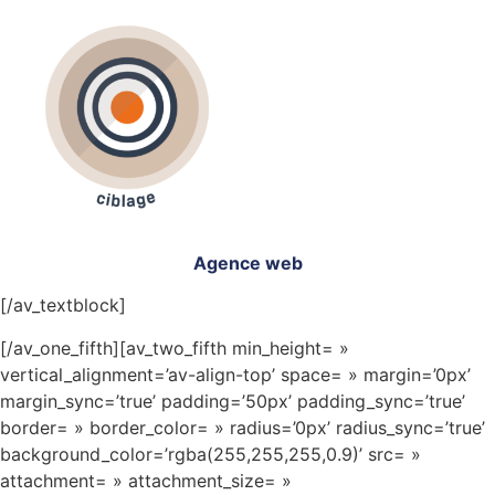
Agence web
[/av_textblock]
[/av_one_fifth][av_two_fifth min_height= »
vertical_alignment=’av-align-top’ space= » margin=’0px’
margin_sync=’true’ padding=’50px’ padding_sync=’true’
border= » border_color= » radius=’0px’ radius_sync=’true’
background_color=’rgba(255,255,255,0.9)’ src= »
attachment= » attachment_size= »