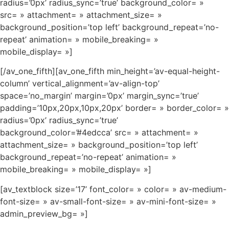
radius=’0px’ radius_sync=’true’ background_color= »
src= » attachment= » attachment_size= »
background_position=’top left’ background_repeat=’no-
repeat’ animation= » mobile_breaking= »
mobile_display= »]
[/av_one_fifth][av_one_fifth min_height=’av-equal-height-
column’ vertical_alignment=’av-align-top’
space=’no_margin’ margin=’0px’ margin_sync=’true’
padding=’10px,20px,10px,20px’ border= » border_color= »
radius=’0px’ radius_sync=’true’
background_color=’#4edcca’ src= » attachment= »
attachment_size= » background_position=’top left’
background_repeat=’no-repeat’ animation= »
mobile_breaking= » mobile_display= »]
[av_textblock size=’17’ font_color= » color= » av-medium-
font-size= » av-small-font-size= » av-mini-font-size= »
admin_preview_bg= »]