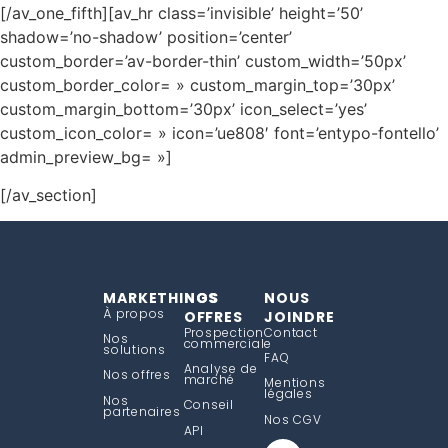
[/av_one_fifth][av_hr class=’invisible’ height=’50’
shadow=’no-shadow’ position=’center’
custom_border=’av-border-thin’ custom_width=’50px’
custom_border_color= » custom_margin_top=’30px’
custom_margin_bottom=’30px’ icon_select=’yes’
custom_icon_color= » icon=’ue808′ font=’entypo-fontello’
admin_preview_bg= »]
[/av_section]
MARKETHINGS
NOS
NOUS
À propos
OFFRES
JOINDRE
Prospection
Contact
Nos
commerciale
solutions
FAQ
Analyse de
Nos offres
marché
Mentions
légales
Nos
Conseil
partenaires
Nos CGV
API