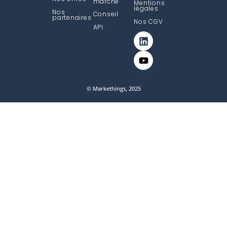
marché
Mentions
légales
Nos
Conseil
partenaires
Nos CGV
API
© Markethings, 2025