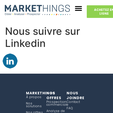
ACHETEZ E
LIGNE
Nous suivre sur
Linkedin
MARKETHINGS
NOS
NOUS
À propos
OFFRES
JOINDRE
Prospection
Contact
Nos
commerciale
solutions
FAQ
Analyse de
Nos offres