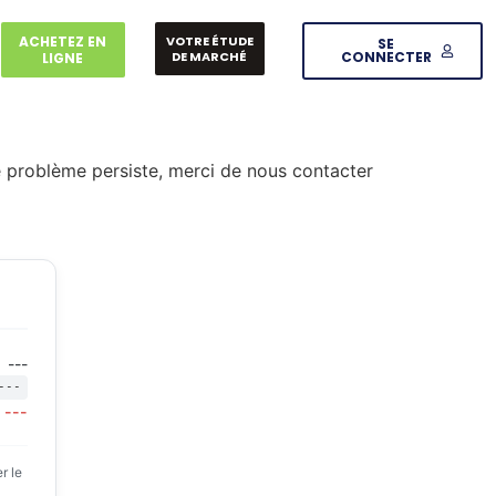
ACHETEZ EN
VOTRE ÉTUDE
SE
DE MARCHÉ
CONNECTER
LIGNE
le problème persiste, merci de nous contacter
---
---
---
r le