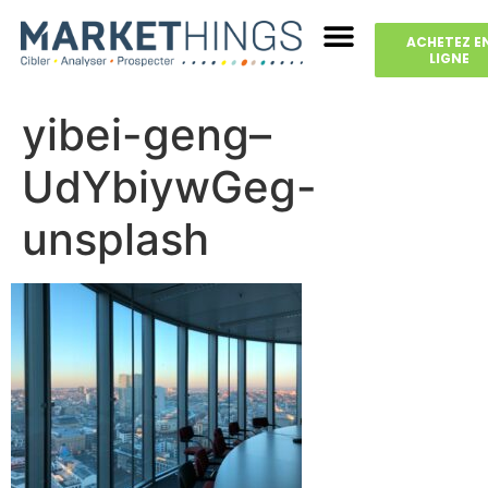
ACHETEZ E
LIGNE
yibei-geng–
UdYbiywGeg-
unsplash