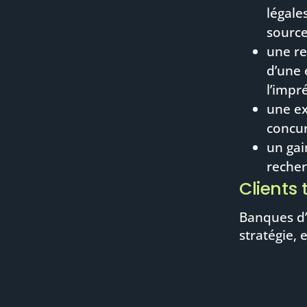
légale
source
une re
d’une 
l’impr
une ex
concur
un gai
recher
Clients 
Banques d’
stratégie,