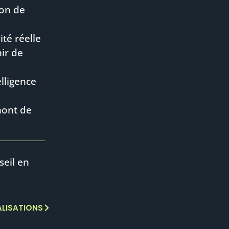
ion de
ité réelle
hir de
elligence
mont de
seil en
ALISATIONS