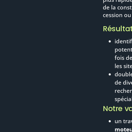
de la cons
cession ou
Résulta
identi
potent
fois d
les sit
double
de div
recher
spécia
Notre v
un trav
moteu