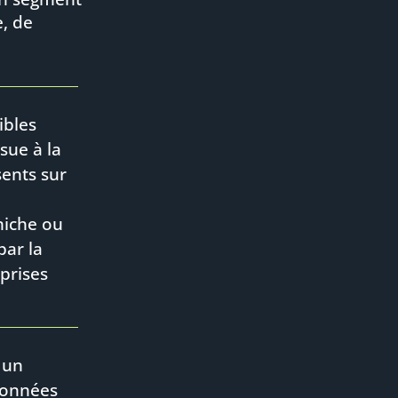
e, de
ibles
sue à la
sents sur
niche ou
par la
prises
: un
données