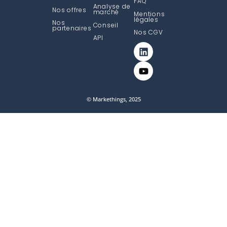
FAQ
Analyse de
Nos offres
marché
Mentions
légales
Nos
Conseil
partenaires
Nos CGV
API
© Markethings, 2025