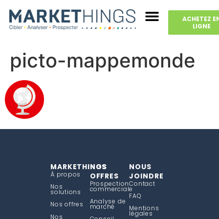
ACHETEZ E
LIGNE
picto-mappemonde
MARKETHINGS
NOS
NOUS
À propos
OFFRES
JOINDRE
Prospection
Contact
Nos
commerciale
solutions
FAQ
Analyse de
Nos offres
marché
Mentions
légales
Nos
Conseil