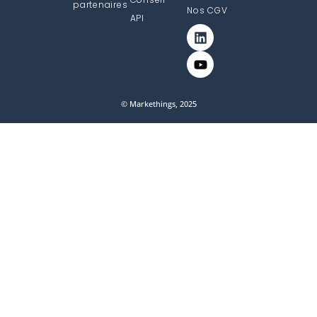
partenaires
Nos CGV
API
© Markethings, 2025