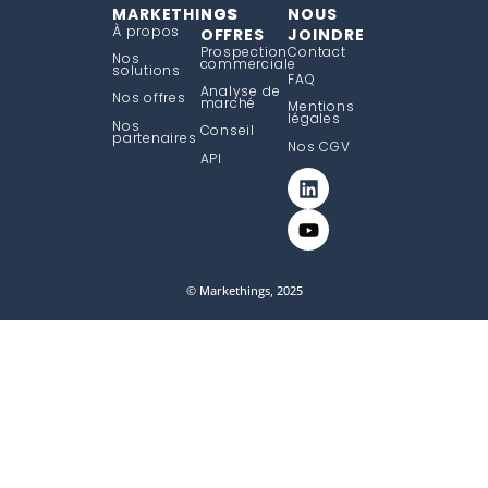
MARKETHINGS
NOS
NOUS
À propos
OFFRES
JOINDRE
Prospection
Contact
Nos
commerciale
solutions
FAQ
Analyse de
Nos offres
marché
Mentions
légales
Nos
Conseil
partenaires
Nos CGV
API
© Markethings, 2025