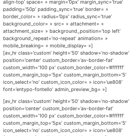
align-top’ space= » margin=’0px’ margin_sync=’true’
padding=’50p’ padding_sync=’true’ border= »
border_color= » radius=’0px’ radius_sync=’true’
background_color= » src= » attachment= »
attachment_size= » background_position=’top left’
background_repeat=’no-repeat’ animation= »
mobile_breaking= » mobile_display= »]
[av_hr class=’custom’ height=’50’ shadow=’no-shadow’
position=’center’ custom_border=’av-border-fat’
custom_width=’100 px’ custom_border_color=’#ffffff’
custom_margin_top=’5px’ custom_margin_bottom=’5′
icon_select=’no’ custom_icon_color= » icon=’ue808′
font=’entypo-fontello’ admin_preview_bg= »]
[av_hr class=’custom’ height=’50’ shadow=’no-shadow’
position=’center’ custom_border=’av-border-fat’
custom_width=’100 px’ custom_border_color=’#ffffff’
custom_margin_top=’5px’ custom_margin_bottom=’5′
icon_select=’no’ custom_icon_color= » icon=’ue808′