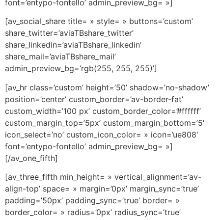
font=’entypo-fontello’ admin_preview_bg= »]
[av_social_share title= » style= » buttons=’custom’
share_twitter=’aviaTBshare_twitter’
share_linkedin=’aviaTBshare_linkedin’
share_mail=’aviaTBshare_mail’
admin_preview_bg=’rgb(255, 255, 255)’]
[av_hr class=’custom’ height=’50’ shadow=’no-shadow’
position=’center’ custom_border=’av-border-fat’
custom_width=’100 px’ custom_border_color=’#ffffff’
custom_margin_top=’5px’ custom_margin_bottom=’5′
icon_select=’no’ custom_icon_color= » icon=’ue808′
font=’entypo-fontello’ admin_preview_bg= »]
[/av_one_fifth]
[av_three_fifth min_height= » vertical_alignment=’av-
align-top’ space= » margin=’0px’ margin_sync=’true’
padding=’50px’ padding_sync=’true’ border= »
border_color= » radius=’0px’ radius_sync=’true’