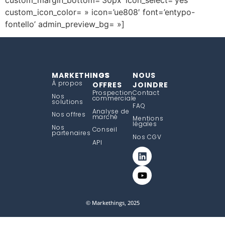
custom_icon_color= » icon=’ue808′ font=’entypo-
fontello’ admin_preview_bg= »]
MARKETHINGS
NOS
NOUS
À propos
OFFRES
JOINDRE
Prospection
Contact
Nos
commerciale
solutions
FAQ
Analyse de
Nos offres
marché
Mentions
légales
Nos
Conseil
partenaires
Nos CGV
API
© Markethings, 2025