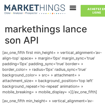
ACHETEZ E
LIGNE
markethings lance
son API
[av_one_fifth first min_height= » vertical_alignment=’av-
align-top’ space= » margin=’0px’ margin_sync=’true’
padding=’0px’ padding_sync=’true’ border= »
border_color= » radius=’0px’ radius_sync=’true’
background_color= » src= » attachment= »
attachment_size= » background_position=’top left’
background_repeat=’no-repeat’ animation= »
mobile_breaking= » mobile_display= »][/av_one_fifth]
[av_one_fifth min_height= » vertical_alignment=’av-