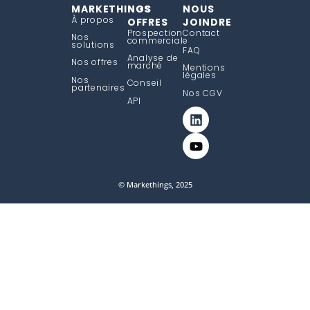
MARKETHINGS
NOS
NOUS
À propos
OFFRES
JOINDRE
Prospection
Contact
Nos
commerciale
solutions
FAQ
Analyse de
Nos offres
marché
Mentions
légales
Nos
Conseil
partenaires
Nos CGV
API
© Markethings, 2025