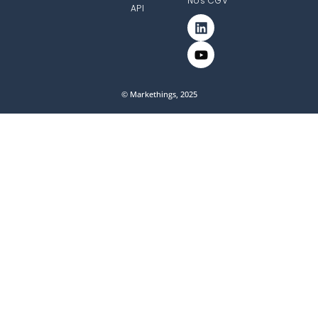
Nos CGV
API
© Markethings, 2025