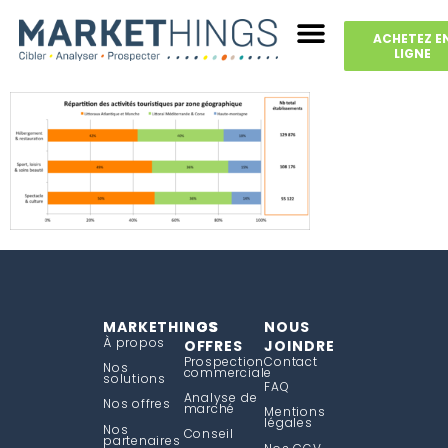
ACHETEZ E
LIGNE
MARKETHINGS
NOS
NOUS
À propos
OFFRES
JOINDRE
Prospection
Contact
Nos
commerciale
solutions
FAQ
Analyse de
Nos offres
marché
Mentions
légales
Nos
Conseil
partenaires