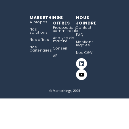
MARKETHINGS
NOS
NOUS
À propos
OFFRES
JOINDRE
Prospection
Contact
Nos
commerciale
solutions
FAQ
Analyse de
Nos offres
marché
Mentions
légales
Nos
Conseil
partenaires
Nos CGV
API
© Markethings, 2025