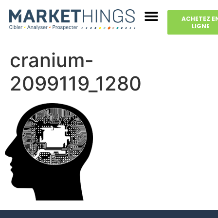
ACHETEZ E
LIGNE
cranium-
2099119_1280