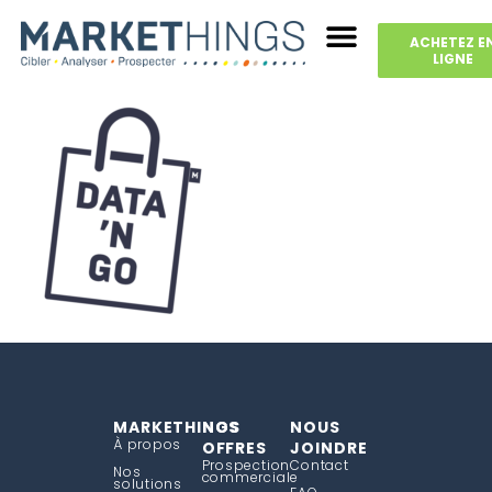
ACHETEZ E
LIGNE
MARKETHINGS
NOS
NOUS
À propos
OFFRES
JOINDRE
Prospection
Contact
Nos
commerciale
solutions