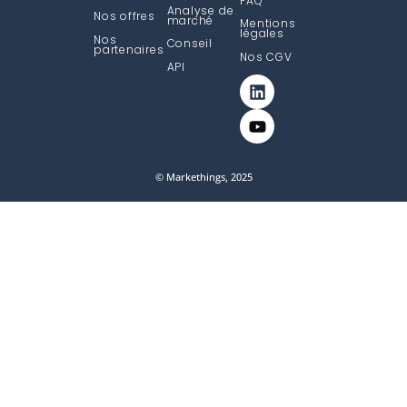
FAQ
Analyse de
Nos offres
marché
Mentions
légales
Nos
Conseil
partenaires
Nos CGV
API
© Markethings, 2025