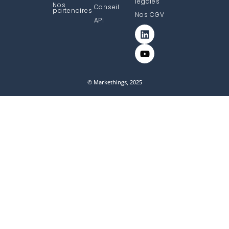
légales
Nos
Conseil
partenaires
Nos CGV
API
© Markethings, 2025