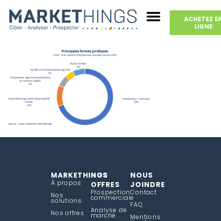
ACHETEZ E
LIGNE
MARKETHINGS
NOS
NOUS
À propos
OFFRES
JOINDRE
Prospection
Contact
Nos
commerciale
solutions
FAQ
Analyse de
Nos offres
marché
Mentions