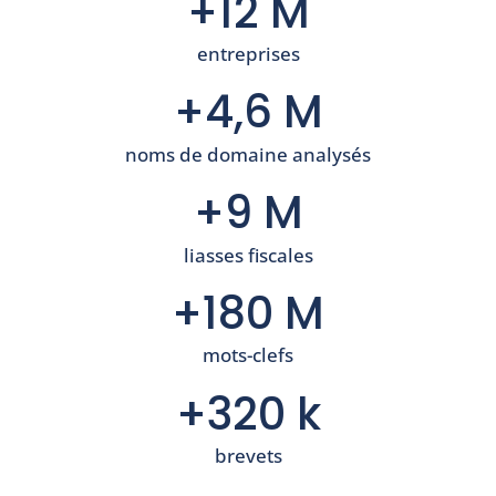
+12 M
entreprises
+4,6 M
noms de domaine analysés
+9 M
liasses fiscales
+180 M
mots-clefs
+320 k
brevets