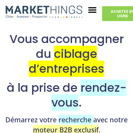
ACHETEZ E
LIGNE
Vous accompagner
du
ciblage
d’entreprises
à la prise de
rendez-
vous
.
Démarrez votre
recherche
avec notre
moteur B2B exclusif
.