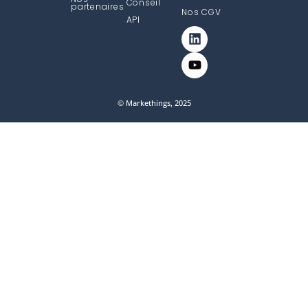
Conseil
partenaires
Nos CGV
API
© Markethings, 2025