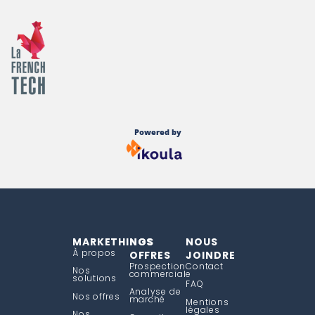
Powered by
MARKETHINGS
NOS
NOUS
À propos
OFFRES
JOINDRE
Prospection
Contact
Nos
commerciale
solutions
FAQ
Analyse de
Nos offres
marché
Mentions
légales
Nos