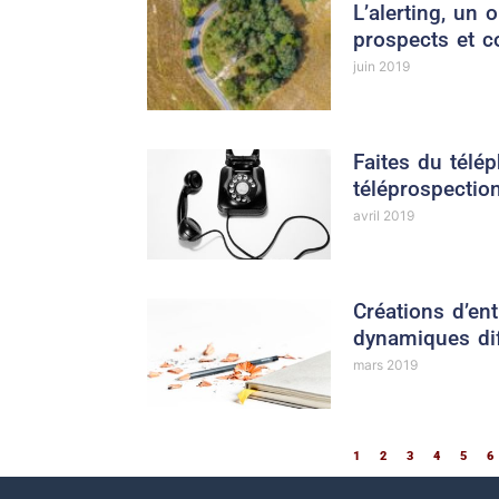
L’alerting, un o
prospects et c
juin 2019
Faites du télép
téléprospectio
avril 2019
Créations d’en
dynamiques di
mars 2019
1
2
3
4
5
6