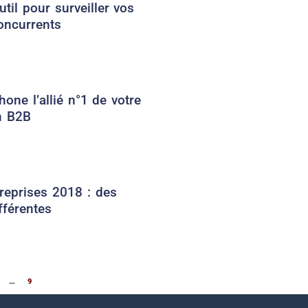
util pour surveiller vos
oncurrents
hone l’allié n°1 de votre
n B2B
treprises 2018 : des
fférentes
…
9